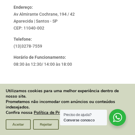
Endereço:
Av Almirante Cochrane, 194 / 42
Aparecida | Santos - SP
CEP: 11040-002
Telefone:
(13)3278-7559
Horário de Funcionamento:
08:30 às 12:30/ 14:00 às 18:00
Utilizamos cookies para uma melhor experiência dentro de
© 2019 FM Seguros. Todos os direitos autorais. Criado
nosso site.
por
Inteli Marketing
. O uso do site da FM Corretora de
Prometemos não incomodar com anúncios ou conteúdos
indesejados.
Seguros é sujeito às regras descritas nos
termos de uso
Confira nossa
Política de Privacidade
.
e na
política de privacidade
. A FM Corretora de Seguros
Preciso de ajuda?
Converse conosco
atua em estrita observância à legislação securitária.
Aceitar
Rejeitar